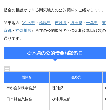
借金の相談ができる関東地方の公的機関をご紹介します。
関東地方（
栃木県
・
群馬県
・
茨城県
・
埼玉県
・
千葉県
・
東
京都
・
神奈川県
）所在の公的機関の各借金相談窓口は次の
通りです。
栃木県の公的借金相談窓口
機関名
連絡先
宇都宮財務事務所
理財課
02
日本貸金業協会
栃木県支部
02