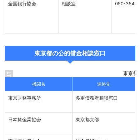
全国銀行協会
相談室
050-3540
東京都の公的借金相談窓口
東京都
機関名
連絡先
東京財務事務所
多重債務者相談窓口
日本貸金業協会
東京都支部