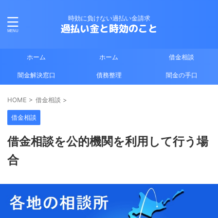
時効に負けない過払い金請求
過払い金と時効のこと
ホーム
ホーム
借金相談
闇金解決窓口
債務整理
闇金の手口
HOME
>
借金相談
>
借金相談
借金相談を公的機関を利用して行う場
合