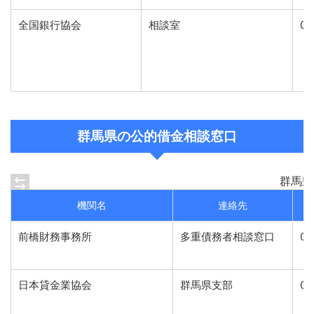
全国銀行協会
相談室
05
群馬県の公的借金相談窓口
群馬県
機関名
連絡先
前橋財務事務所
多重債務者相談窓口
02
日本貸金業協会
群馬県支部
02