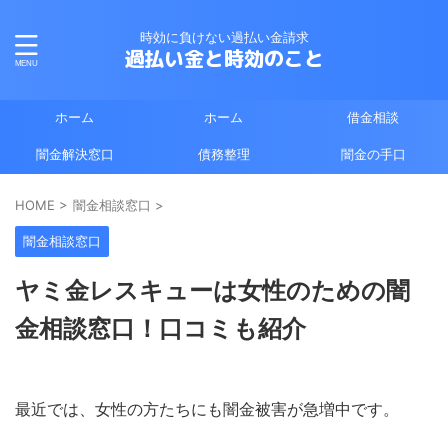
時効に負けない過払い金請求
過払い金と時効のこと
ホーム
ホーム
借金相談
闇金解決窓口
債務整理
闇金の手口
HOME
>
闇金相談窓口
>
闇金相談窓口
ヤミ金レスキューは女性のための闇
金相談窓口！口コミも紹介
最近では、女性の方たちにも闇金被害が急増中です。